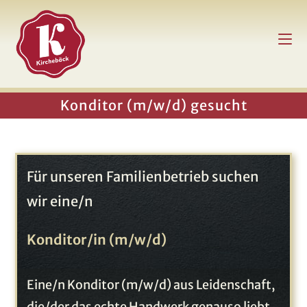
Zum
Inhalt
springen
Konditor (m/w/d) gesucht
Für unseren Familienbetrieb suchen
wir eine/n
Konditor/in (m/w/d)
Eine/n Konditor (m/w/d) aus Leidenschaft,
die/der das echte Handwerk genauso liebt